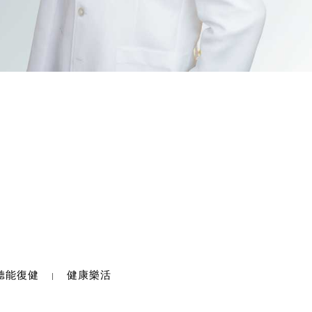
聽能復健
健康樂活