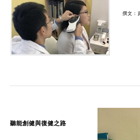
撰文：
聽能創健與復健之路