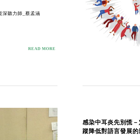
資深聽力師_蔡孟涵
READ MORE
感染中耳炎先別慌－
蹤降低對語言發展的