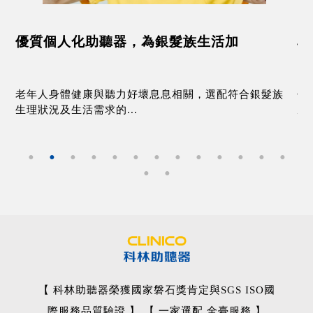
優質個人化助聽器，為銀髮族生活加
耳
銀
老年人身體健康與聽力好壞息息相關，選配符合銀髮族
什
生理狀況及生活需求的...
尼
【 科林助聽器榮獲國家磐石獎肯定與SGS ISO國
際服務品質驗證 】 【 一家選配 全臺服務 】