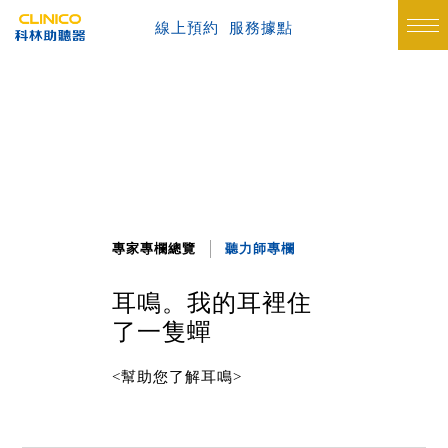
線上預約
服務據點
專家專欄總覽
聽力師專欄
耳鳴。我的耳裡住
了一隻蟬
<幫助您了解耳鳴>