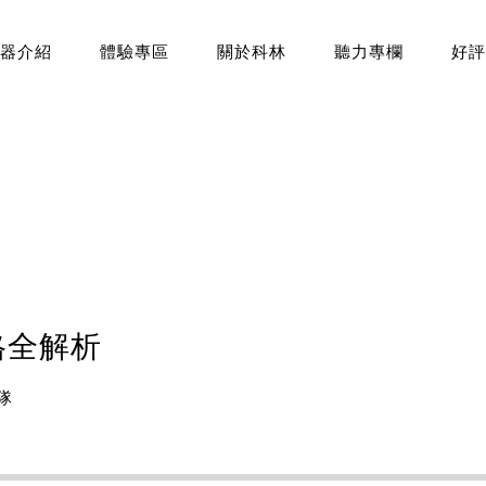
器介紹
體驗專區
關於科林
聽力專欄
好評
格全解析
隊