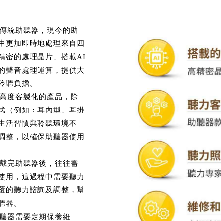
於傳統助聽器，現今的助
中更加即時地處理來自四
精密的處理晶片、搭載AI
的聲音處理運算，提供大
聆聽負擔。
於高度客製化的產品，除
式（例如：耳內型、耳掛
生活習慣與聆聽環境不
調整，以確保助聽器使用
佩戴完助聽器後，往往需
使用，這過程中需要聽力
覆的聽力諮詢及調整，幫
聽器。
助聽器需要定期保養維