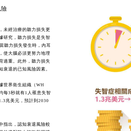
風險
，未經治療的聽力損失更
據研究，聽力損失是失智
。當聽力損失發生時，內耳
，使大腦必須更努力地理
荷過重。此外，聽力損失
知衰退的已知風險因素。
據世界衛生組織（WH
平均每3秒就有1人罹患失智
3兆美元，預計到2030
中指出，認知衰退風險較