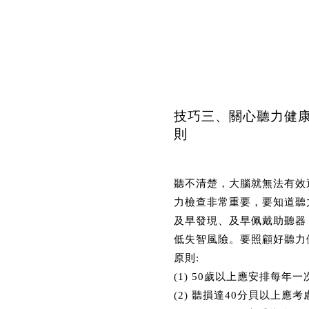
技巧三、關心聽力健康
則
聽不清楚，大腦就無法有效
力檢查非常重要，要知道聽
及早發現、及早佩戴助聽器
低失智風險。要照顧好聽力
原則:
(1) 50歲以上應安排每年
(2) 聽損達40分貝以上應