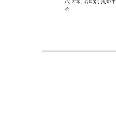
(3) 左耳、右耳旁手指搓
檢