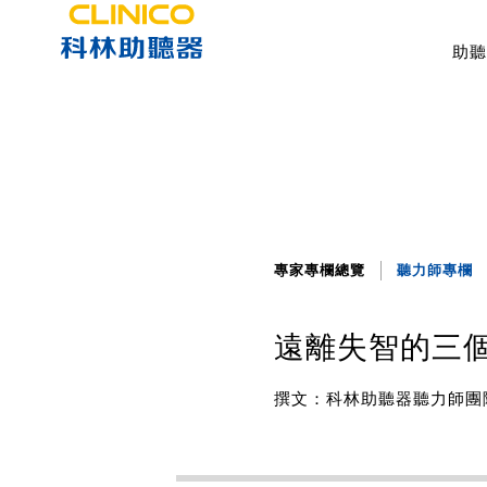
助聽
專家專欄總覽
聽力師專欄
遠離失智的三
撰文：科林助聽器聽力師團