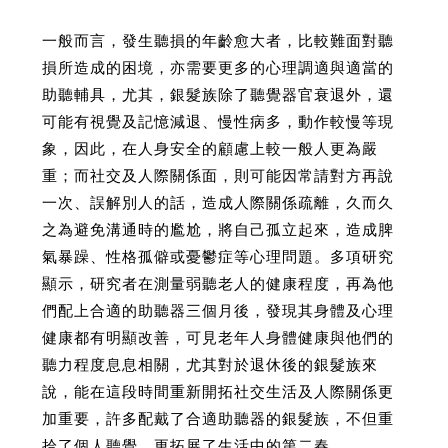
一般而言，發生聽損的年齡愈大者，比較難面對聽
損所造成的困境，亦需要更多的心理調適與適當的
助聽輔具，尤其，銀髮族除了聽覺器官衰退外，還
可能有視覺及記憶減退、慢性病多，動作較慢等現
象，因此，在人身安全的顧慮上較一般人更為嚴
重；而社交及人際關係面，則可能因常請對方再說
一次、誤解別人的話，造成人際關係疏離，久而久
之為避免溝通時的尷尬，將自己孤立起來，造成脾
氣暴躁、性格孤僻或憂鬱症等心理問題。多項研究
顯示，研究者在測量弱聽老人的健康程度，再為他
們配上合適的助聽器三個月後，發現其身體及心理
健康都有明顯改善，可見老年人身體健康與他們的
聽力程度息息相關，尤其對於退休後的銀髮族來
說，能在這段時間重新開拓社交生活及人際關係更
加重要，許多配戴了合適助聽器的銀髮族，不但重
拾了個人聽覺，更拓展了生活中的第二春。