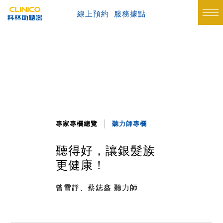
線上預約
服務據點
專家專欄總覽
聽力師專欄
聽得好，讓銀髮族
更健康！
曾雪靜、蔡鋕鑫 聽力師