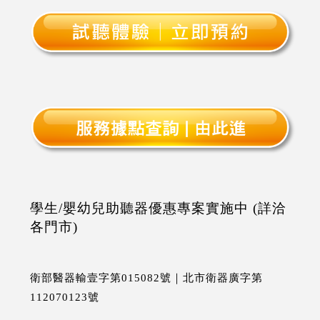
學生/嬰幼兒助聽器優惠專案實施中 (詳洽
各門市)
衛部醫器輸壹字第015082號｜北市衛器廣字第
112070123號