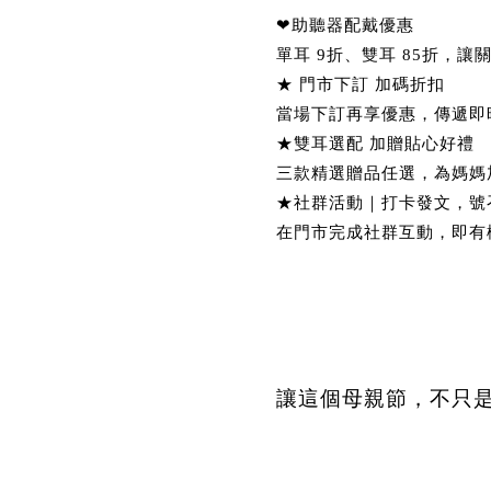
❤助聽器配戴優惠
單耳 9折、雙耳 85折，讓
★ 門市下訂 加碼折扣
當場下訂再享優惠，傳遞即
★雙耳選配 加贈貼心好禮
三款精選贈品任選，為媽媽
★社群活動｜打卡發文，號
在門市完成社群互動，即有機會將
讓這個母親節，不只是