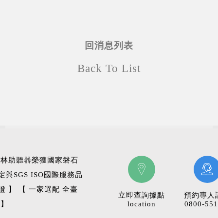
回消息列表
Back To List
科林助聽器榮獲國家磐石
定與SGS ISO國際服務品
證 】 【 一家選配 全臺
立即查詢據點
預約專人
 】
location
0800-551