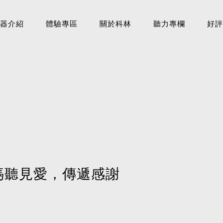
器介紹
體驗專區
關於科林
聽力專欄
好評
媽媽聽見愛，傳遞感謝