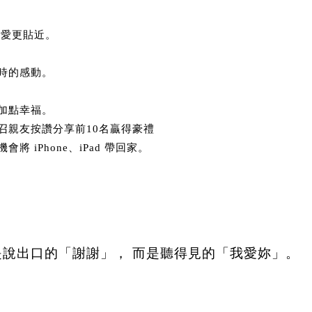
關愛更貼近。
時的感動。
加點幸福。
召親友按讚分享前10名贏得豪禮
 iPhone、iPad 帶回家。
說出口的「謝謝」， 而是聽得見的「我愛妳」。