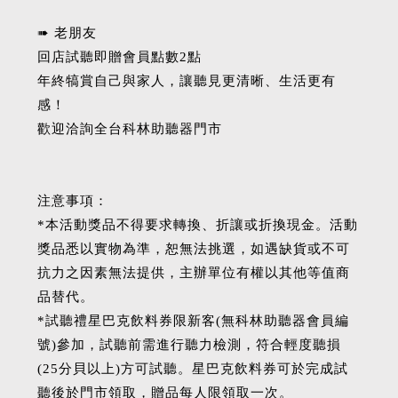
➠ 老朋友
回店試聽即贈會員點數2點
年終犒賞自己與家人，讓聽見更清晰、生活更有
感！
歡迎洽詢全台科林助聽器門市
注意事項：
*本活動獎品不得要求轉換、折讓或折換現金。活動
獎品悉以實物為準，恕無法挑選，如遇缺貨或不可
抗力之因素無法提供，主辦單位有權以其他等值商
品替代。
*試聽禮星巴克飲料券限新客(無科林助聽器會員編
號)參加，試聽前需進行聽力檢測，符合輕度聽損
(25分貝以上)方可試聽。星巴克飲料券可於完成試
聽後於門市領取，贈品每人限領取一次。