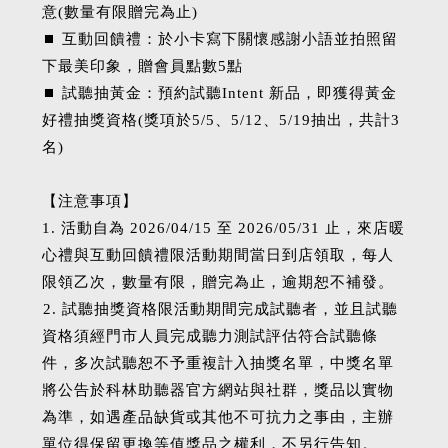
意(數量有限贈完為止)
⏹︎ 互動回饋禮：於小卡寫下關懷感謝小語並拍照留
下最美印象，贈會員點數5點
⏹︎ 試聽抽黃金：預約試聽Intent 新品，即獲得黃金
好禮抽獎資格(獎項於5/5、5/12、5/19抽出，共計3
名)
【注意事項】
1. 活動自為 2026/04/15 至 2026/05/31 止，來店暖
心禮與互動回饋禮限活動期間當日到店領取，每人
限領乙次，數量有限，贈完為止，逾期恕不補發。
2. 試聽抽獎資格限活動期間完成試聽者，並且試聽
資格須經門市人員完成聽力測試評估符合試聽條
件，多次試聽恕不予重複計入抽獎名單，中獎名單
將公告於科林助聽器官方網站與社群，獎品以實物
為準，如遇產品缺貨或其他不可抗力之事由，主辦
單位得保留更換等值獎品之權利，不另行告知。