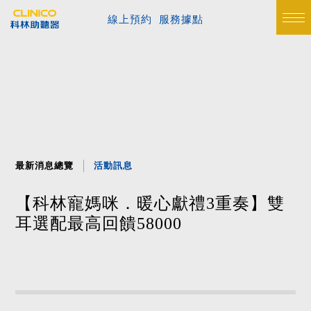
線上預約
服務據點
最新消息總覽
活動訊息
【科林寵媽咪．暖心獻禮3重奏】雙
耳選配最高回饋58000