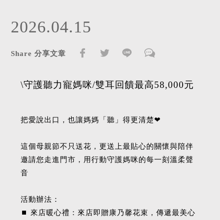
2026.04.15
Share 分享文章
\守護聽力寵媽咪/雙耳回饋最高58,000元
把愛說出口，也讓媽媽「聽」得更清楚❤︎
這個母親節不只送花，更送上最貼心的關懷與陪伴
邀請您走進門市，用行動守護媽咪的每一刻溫柔聲
音
活動辦法：
⏹︎ 來店暖心禮：來店即贈康乃馨花束，傳遞最美心