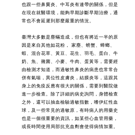
也跟一些鼻竇炎、中耳炎有連帶的關係，但是
在現在就醫環境，能夠早期診斷早期治療，通
常也不會延遲到那麼嚴重的情況。
臺灣大多數是塵蟎造成，但也有將近一半的原
因是來自其他如花粉， 家塵、螃蟹、蟑螂、
蝦、混合花草、黃豆、花生、羽毛、蛋白、牛
奶、魚、黴菌、小麥、牛肉、蛋黃等，需要經
由檢測才知道，而過敏性鼻炎的病患也常常合
併有氣喘，異位性皮膚炎，結膜炎等，這跟其
身上的免疫反應有很大的關係，需要到醫院做
進一步檢查。除了詳細的病史詢問，身體檢查
之外，還可以抽血檢驗過敏指數，嗜伊紅性血
球，及一些常見的過敏原，有時病人的用藥史
也是一個很重要的資訊，如某些心血管用藥，
或長時間使用局部抗充血劑會使得病情加重。