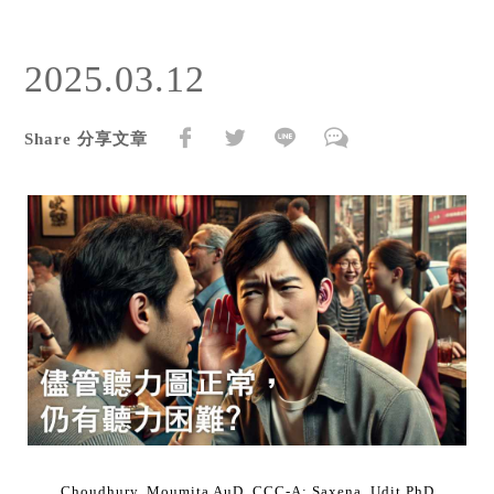
2025.03.12
Share 分享文章
Choudhury, Moumita AuD, CCC-A; Saxena, Udit PhD