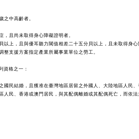
五歲之中高齡者。
智症，且尚未取得身心障礙證明者。
十分貝以上，且與優耳聽力閾值相差二十五分貝以上，且未取得身
產業調整支援方案指定產業所屬事業單位之勞工。
列資格之一：
戶籍之國民結婚，且獲准在臺灣地區居留之外國人、大陸地區人民
陸地區人民、香港或澳門居民，與其配偶離婚或其配偶死亡，而依