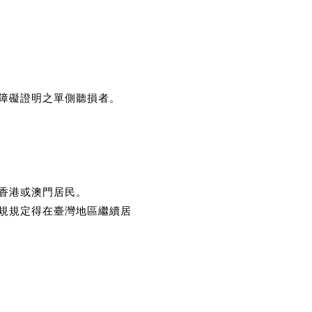
心障礙證明之單側聽損者。
、香港或澳門居民。
法規規定得在臺灣地區繼續居