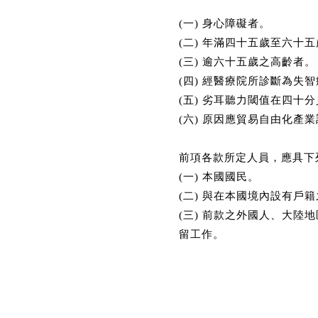
(一) 身心障礙者。
(二) 年滿四十五歲至六十
(三) 逾六十五歲之高齡者。
(四) 經醫療院所診斷為失
(五) 劣耳聽力閾值在四
(六) 原因應貿易自由化
前項各款所定人員，應具下
(一) 本國國民。
(二) 與在本國境內設有
(三) 前款之外國人、大
留工作。