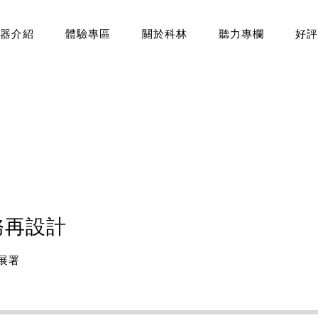
器介紹
體驗專區
關於科林
聽力專欄
好評
務再設計
展署