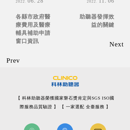
06
28
11
06
2022
2022
各縣市政府醫
助聽器發揮效
療費用及醫療
益的關鍵
輔具補助申請
窗口資訊
Next
Prev
【 科林助聽器榮獲國家磐石獎肯定與SGS ISO國
際服務品質驗證 】 【 一家選配 全臺服務 】