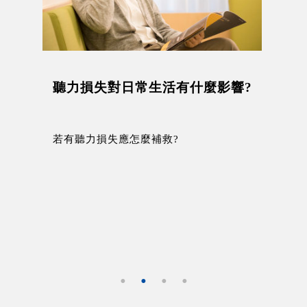
聽力損失對日常生活有什麼影響?
若有聽力損失應怎麼補救?
知