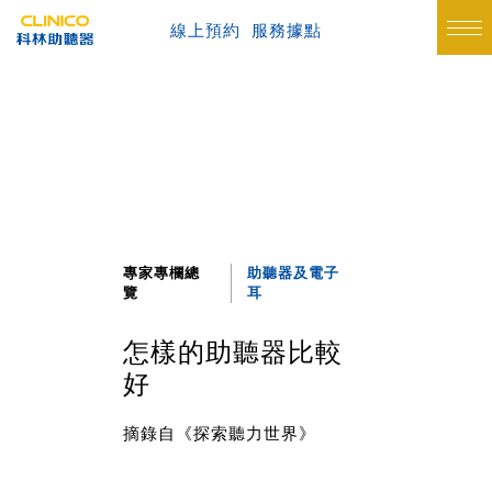
線上預約
服務據點
專家專欄總
助聽器及電子
覽
耳
怎樣的助聽器比較
好
摘錄自《探索聽力世界》