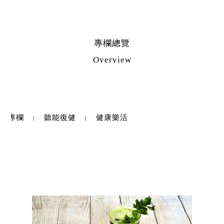
專欄總覽
Overview
力師專欄
聽能復健
健康樂活